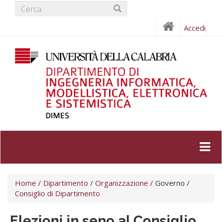
Form
Salta
al
di
Cerca
contenuto
Accedi
ricerca
principale
Tu
Home
/
Dipartimento
/
Organizzazione
/
Governo
/
sei
Consiglio di Dipartimento
qui
Elezioni in seno al Consiglio