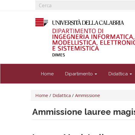
Form
Salta
al
di
Cerca
contenuto
ricerca
principale
Home
Dipartimento
Didattica
Tu
Home
/
Didattica
/
Ammissione
sei
qui
Ammissione lauree magis