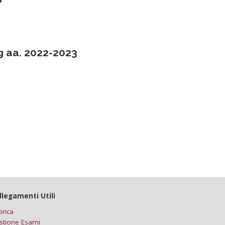
g aa. 2022-2023
llegamenti Utili
brica
stione Esami