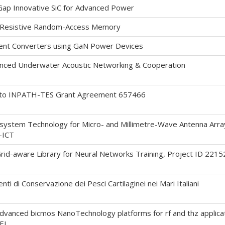
ap Innovative SiC for Advanced Power
 Resistive Random-Access Memory
ent Converters using GaN Power Devices
nced Underwater Acoustic Networking & Cooperation
o INPATH-TES Grant Agreement 657466
system Technology for Micro- and Millimetre-Wave Antenna Arrays 
-ICT
rid-aware Library for Neural Networks Training, Project ID 221
ti di Conservazione dei Pesci Cartilaginei nei Mari Italiani
nced bicmos NanoTechnology platforms for rf and thz applicat
SEL