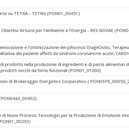
Source su TETRA - TETRis (PON01_00451)
vi Obiettivi Virtuosi per l’Ambiente e l’Energia - RES NOVAE (PON
novazione e l’ottimizzazione dei pRocessi DIagnOstici, Terapeutici
riabilitativa dei pazienti affetti da sindromi coronaricHe acute,
 prodotto nella produzione di ingredienti e di paste alimentari di
di prodotti secchi da forno funzionali (PON01_01000)
ervizio di Brokeraggio Energetico Cooperativo ( PON03PE_00050_
T (PON04a3_00402)
i Nuovi Processi Tecnologici per la Produzione di Emulsioni Innov
a (PON01_00293)