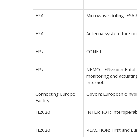
ESA
Microwave drilling, E
ESA
Antenna system for sou
FP7
CONET
FP7
NEMO - ENvironmEntal M
monitoring and actuatin
Internet
Connecting Europe
Govein: European eInvoi
Facility
H2020
INTER-IOT: Interoperab
H2020
REACTION: First and Eur