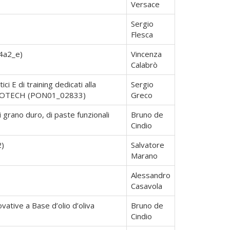
Versace
Sergio
Flesca
04a2_e)
Vincenza
Calabrò
 E di training dedicati alla
Sergio
 CARDIOTECH (PON01_02833)
Greco
 grano duro, di paste funzionali
Bruno de
Cindio
2)
Salvatore
Marano
Alessandro
Casavola
ative a Base d’olio d’oliva
Bruno de
Cindio