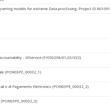
gramIng models for extreme Data procEssing, Project ID 801
 Accountability - IDService (F/050238/01,03/X32)
inale (PON03PE_00032_1)
gitali e di Pagamento Elettronico (PON03PE_00032_2)
ra (PON03PE_00032_3)