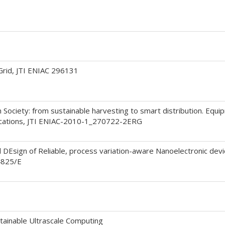
Grid, JTI ENIAC 296131
 Society: from sustainable harvesting to smart distribution. Equi
plications, JTI ENIAC-2010-1_270722-2ERG
sign of Reliable, process variation-aware Nanoelectronic device
4825/E
tainable Ultrascale Computing