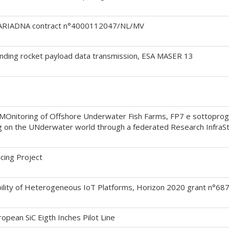
SA ARIADNA contract n°4000112047/NL/MV
nding rocket payload data transmission, ESA MASER 13
Onitoring of Offshore Underwater Fish Farms, FP7 e sottoprog
g on the UNderwater world through a federated Research InfraSt
cing Project
ility of Heterogeneous IoT Platforms, Horizon 2020 grant n°68
opean SiC Eigth Inches Pilot Line