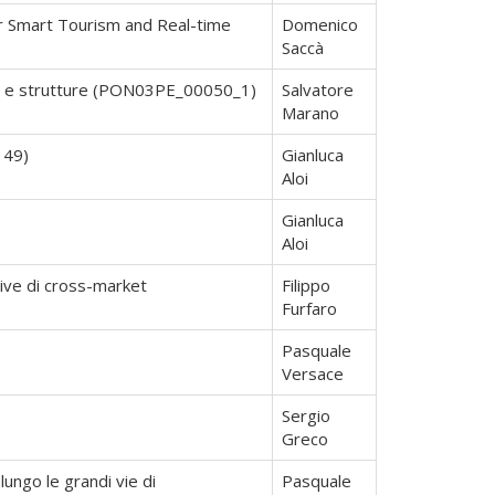
or Smart Tourism and Real-time
Domenico
Saccà
one e strutture (PON03PE_00050_1)
Salvatore
Marano
149)
Gianluca
Aloi
Gianluca
Aloi
ative di cross-market
Filippo
Furfaro
Pasquale
Versace
Sergio
Greco
lungo le grandi vie di
Pasquale