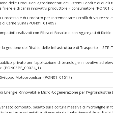
 delle Produzioni agroalimentari dei Sistemi Locali e di quelli tr
le filiere e di canali innovativi produttore – consumatore (PON01
Processo e di Prodotto per Incrementare i Profili di Sicurezze e
ase di Carne Suina (PON01_01409)
mpatibili realizzati con FIbra di Basalto e con Aggregati di Ric
 la gestione del Rischio delle Infrastrutture di Trasporto - ST
lico-privato per l’applicazione di tecnologie innovative ad eleva
etto (PON03PE_00024_1)
i Sviluppo Motopropulsori (PON01_01517)
 Energie Rinnovabili e Micro-Cogenerazione per l’Agroindustri
anzato completo, basato sulla coltura massiva di microalghe in fo
ività ed ecosostenibilità, di energia da fonte rinnovabile e di al