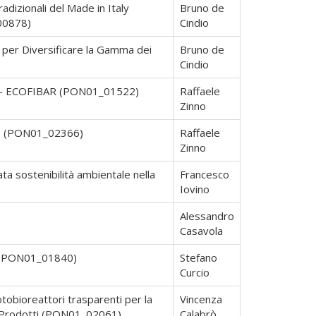
adizionali del Made in Italy
Bruno de
_00878)
Cindio
 per Diversificare la Gamma dei
Bruno de
Cindio
iclo - ECOFIBAR (PON01_01522)
Raffaele
Zinno
RIT (PON01_02366)
Raffaele
Zinno
ta sostenibilità ambientale nella
Francesco
Iovino
Alessandro
Casavola
a (PON01_01840)
Stefano
Curcio
tobioreattori trasparenti per la
Vincenza
tri Prodotti (PON01_02061)
Calabrò