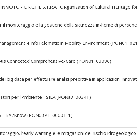
INMOTO - OR.C.HE.S.T.R.A., ORganization of Cultural HEritage f
er il monitoraggio e la gestione della sicurezza in-home di pers
nagement 4 infoTelematic in Mobility Environment (PON01_02
uous Connected Comprehensive-Care (PON01_03096)
ei big data per effettuare analisi predittiva in applicazioni innov
ratori per l'Ambiente - SILA (PONa3_00341)
now - BA2Know (PON03PE_00001_1)
toraggio, l’early warning e le mitigazioni del rischio idrogeologico 