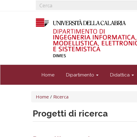
Form
Salta
al
di
Cerca
contenuto
ricerca
principale
Home
Dipartimento
Didattica
Tu
Home
/
Ricerca
sei
qui
Progetti di ricerca