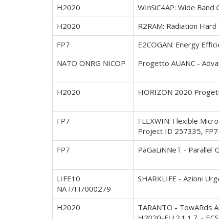
H2020
WInSiC4AP: Wide Band G
H2020
R2RAM: Radiation Hard
FP7
E2COGAN: Energy Effici
NATO ONRG NICOP
Progetto AUANC - Adva
H2020
HORIZON 2020 Progett
FP7
FLEXWIN: Flexible Micro
Project ID 257335, FP7
FP7
PaGaLiNNeT - Parallel G
LIFE10
SHARKLIFE - Azioni Urgen
NAT/IT/000279
H2020
TARANTO - TowARds Adva
H2020-EU.2.1.1.7. - EC