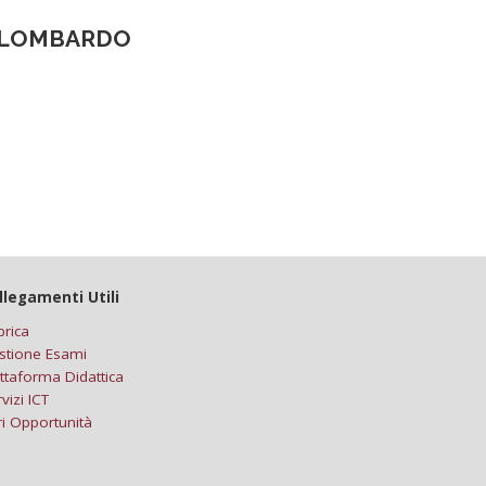
ALLOMBARDO
llegamenti Utili
brica
stione Esami
ttaforma Didattica
vizi ICT
ri Opportunità