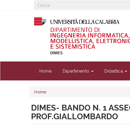
Form
Salta
al
di
Cerca
contenuto
ricerca
principale
Home
Dipartimento
Didattica
Tu
Home
sei
qui
DIMES- BANDO N. 1 ASSE
PROF.GIALLOMBARDO