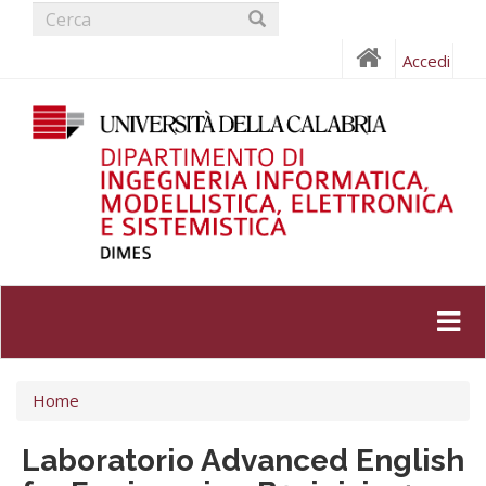
Form
Salta
al
di
Cerca
contenuto
Accedi
ricerca
principale
Tu
Home
sei
qui
Laboratorio Advanced English