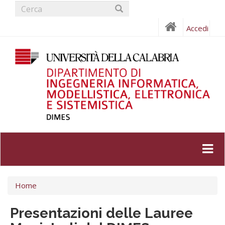
Form
Salta
al
di
Cerca
contenuto
Accedi
ricerca
principale
Tu
Home
sei
qui
Presentazioni delle Lauree