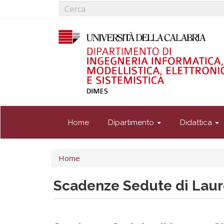
Form
Salta
al
di
Cerca
contenuto
ricerca
principale
Home
Dipartimento
Didattica
Tu
Home
sei
qui
Scadenze Sedute di Laur